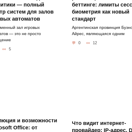
литики — полный
беттинге: лимиты сес
тр систем для залов
биометрия как новый
овых автоматов
стандарт
менный зал игровых
Аргентинская провинция Буэн
атов — это не просто
Айрес, являющаяся одним
щение
0
12
5
люция и возможности
Что видит интернет-
osoft Office: от
провайдер: IP-адрес, 