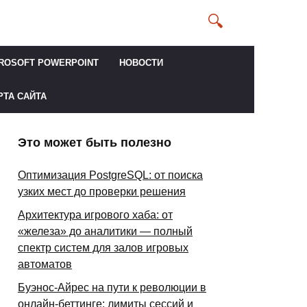
ROSOFT POWERPOINT
НОВОСТИ
РТА САЙТА
Это может быть полезно
Оптимизация PostgreSQL: от поиска
узких мест до проверки решения
Архитектура игрового хаба: от
«железа» до аналитики — полный
спектр систем для залов игровых
автоматов
Буэнос-Айрес на пути к революции в
онлайн-беттинге: лимиты сессий и