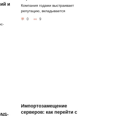
сий и
Компания годами выстраивает
репутацию, вкладывается
0
9
ос-
Импортозамещение
серверов: как перейти с
DNS-