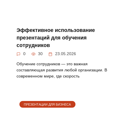
Эффективное использование
презентаций для обучения
сотрудников
0
30
23.05.2026
Обучение сотрудников — это важная
составляющая развития любой организации. В
современном мире, где скорость
ПРЕЗЕНТАЦИИ ДЛЯ БИЗНЕСА