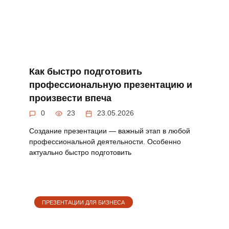
Как быстро подготовить
профессиональную презентацию и
произвести впеча
0
23
23.05.2026
Создание презентации — важный этап в любой
профессиональной деятельности. Особенно
актуально быстро подготовить
ПРЕЗЕНТАЦИИ ДЛЯ БИЗНЕСА