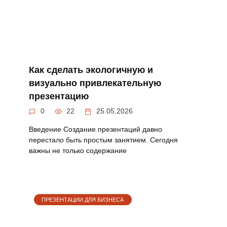
Как сделать экологичную и
визуально привлекательную
презентацию
0
22
25.05.2026
Введение Создание презентаций давно
перестало быть простым занятием. Сегодня
важны не только содержание
ПРЕЗЕНТАЦИИ ДЛЯ БИЗНЕСА