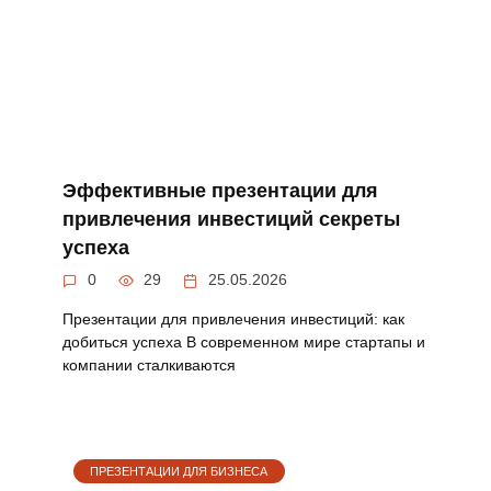
Эффективные презентации для
привлечения инвестиций секреты
успеха
0
29
25.05.2026
Презентации для привлечения инвестиций: как
добиться успеха В современном мире стартапы и
компании сталкиваются
ПРЕЗЕНТАЦИИ ДЛЯ БИЗНЕСА