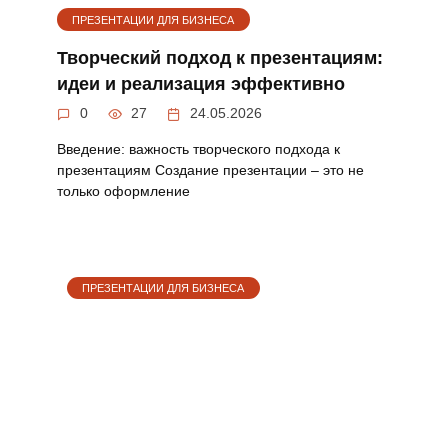
ПРЕЗЕНТАЦИИ ДЛЯ БИЗНЕСА
Творческий подход к презентациям:
идеи и реализация эффективно
0
27
24.05.2026
Введение: важность творческого подхода к
презентациям Создание презентации – это не
только оформление
ПРЕЗЕНТАЦИИ ДЛЯ БИЗНЕСА