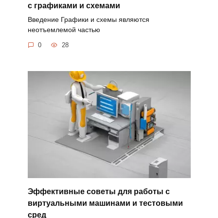
с графиками и схемами
Введение Графики и схемы являются
неотъемлемой частью
0
28
Эффективные советы для работы с
виртуальными машинами и тестовыми
сред