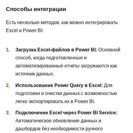
Способы интеграции
Есть несколько методов, как можно интегрировать
Excel и Power BI:
Загрузка Excel-файлов в Power BI:
Основной
способ, когда подготовленные и
автоматизированные отчеты загружаются как
источник данных.
Использование Power Query в Excel:
Для
подготовки и очистки данных с возможностью
легко экспортировать их в Power BI.
Подключение Excel через Power BI Service:
Автоматическое обновление данных и
дашбордов без необходимости ручного