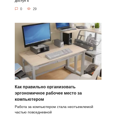
доступ к
0
29
Как правильно организовать
эргономичное рабочее место за
компьютером
Работа за компьютером стала неотъемлемой
частью повседневной