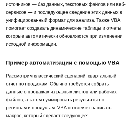
источников — баз данных, текстовых файлов или веб-
сервисов — и последующее сведение этих данных в
унифицированный формат для анализа. Также VBA
помогает создавать динамические таблицы и отчеты,
которые автоматически обновляются при изменении
исходной информации.
Пример автоматизации с помощью VBA
Рассмотрим классический сценарий: квартальный
отчет по продажам. Обычно требуется собрать
данные о продажах из разных листов или рабочих
файлов, а затем суммировать результаты по
регионам и продуктам. VBA позволяет написать
макрос, который сделает следующее: