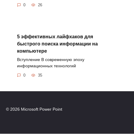
0
26
5 эффективных лайфхаков для
быстрого поиска информации на
компьютере
Вступление В современную эпоху
информационных технологий
0
35
© 2026 Microsoft Power Point