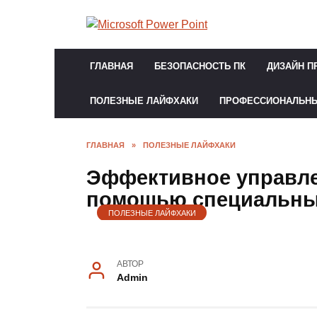
Перейти
к
содержанию
ГЛАВНАЯ
БЕЗОПАСНОСТЬ ПК
ДИЗАЙН П
ПОЛЕЗНЫЕ ЛАЙФХАКИ
ПРОФЕССИОНАЛЬН
ГЛАВНАЯ
»
ПОЛЕЗНЫЕ ЛАЙФХАКИ
Эффективное управле
помощью специальны
ПОЛЕЗНЫЕ ЛАЙФХАКИ
АВТОР
Admin