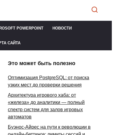
ROSOFT POWERPOINT
НОВОСТИ
РТА САЙТА
Это может быть полезно
Оптимизация PostgreSQL: от поиска
узких мест до проверки решения
Архитектура игрового хаба: от
«железа» до аналитики — полный
спектр систем для залов игровых
автоматов
Буэнос-Айрес на пути к революции в
онлайн-беттинге: лимиты сессий и