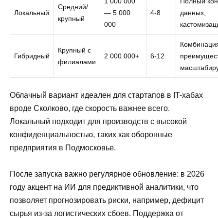
1 000 000
Полный кон
Средний/
Локальный
— 5 000
4-8
данных,
крупный
000
кастомизац
Комбинаци
Крупный с
Гибридный
2 000 000+
6-12
преимущест
филиалами
масштабир
Облачный вариант идеален для стартапов в IT-хабах
вроде Сколково, где скорость важнее всего.
Локальный подходит для производств с высокой
конфиденциальностью, таких как оборонные
предприятия в Подмосковье.
После запуска важно регулярное обновление: в 2026
году акцент на ИИ для предиктивной аналитики, что
позволяет прогнозировать риски, например, дефицит
сырья из-за логистических сбоев. Поддержка от