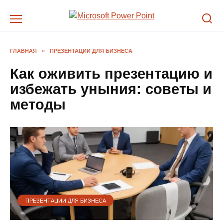
Перейти
к
содержанию
ГЛАВНАЯ
»
ПРЕЗЕНТАЦИИ ДЛЯ БИЗНЕСА
Как оживить презентацию и
избежать уныния: советы и
методы
ПРЕЗЕНТАЦИИ ДЛЯ БИЗНЕСА