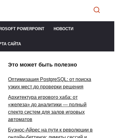
ROSOFT POWERPOINT
НОВОСТИ
РТА САЙТА
Это может быть полезно
Оптимизация PostgreSQL: от поиска
узких мест до проверки решения
Архитектура игрового хаба: от
«железа» до аналитики — полный
спектр систем для залов игровых
автоматов
Буэнос-Айрес на пути к революции в
онлайн-беттинге: лимиты сессий и