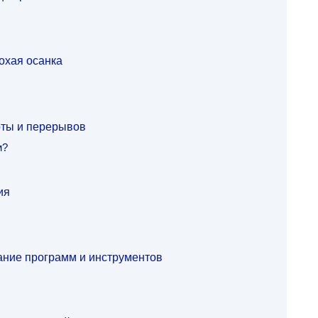
охая осанка
оты и перерывов
м?
ия
ание программ и инструментов