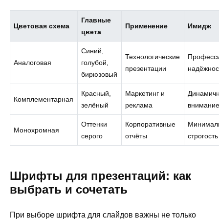
Главные
Цветовая схема
Применение
Имидж
цвета
Синий,
Технологические
Професс
Аналоговая
голубой,
презентации
надёжнос
бирюзовый
Красный,
Маркетинг и
Динамичн
Комплементарная
зелёный
реклама
внимани
Оттенки
Корпоративные
Минимал
Монохромная
серого
отчёты
строгость
Шрифты для презентаций: как
выбрать и сочетать
При выборе шрифта для слайдов важны не только