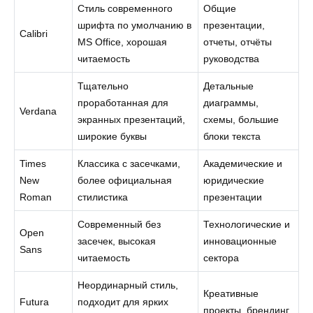
Стиль современного
Общие
шрифта по умолчанию в
презентации,
Calibri
MS Office, хорошая
отчеты, отчёты
читаемость
руководства
Тщательно
Детальные
проработанная для
диаграммы,
Verdana
экранных презентаций,
схемы, большие
широкие буквы
блоки текста
Times
Классика с засечками,
Академические и
New
более официальная
юридические
Roman
стилистика
презентации
Современный без
Технологические и
Open
засечек, высокая
инновационные
Sans
читаемость
сектора
Неординарный стиль,
Креативные
Futura
подходит для ярких
проекты, брендинг