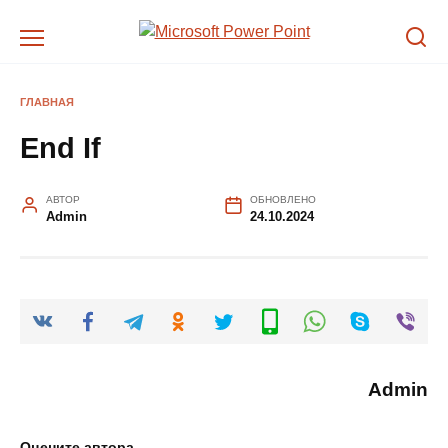
Перейти
к
содержанию
ГЛАВНАЯ
End If
АВТОР
ОБНОВЛЕНО
Admin
24.10.2024
Admin
Оцените автора