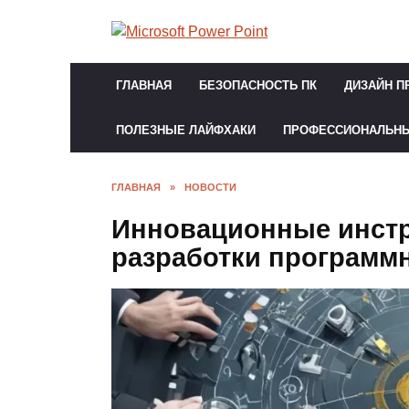
Перейти
к
содержанию
ГЛАВНАЯ
БЕЗОПАСНОСТЬ ПК
ДИЗАЙН П
ПОЛЕЗНЫЕ ЛАЙФХАКИ
ПРОФЕССИОНАЛЬН
ГЛАВНАЯ
»
НОВОСТИ
Инновационные инст
разработки программ