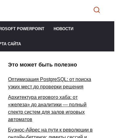
ROSOFT POWERPOINT
НОВОСТИ
РТА САЙТА
Это может быть полезно
Оптимизация PostgreSQL: от поиска
узких мест до проверки решения
Архитектура игрового хаба: от
«железа» до аналитики — полный
спектр систем для залов игровых
автоматов
Буэнос-Айрес на пути к революции в
онлайн-беттинге: лимиты сессий и