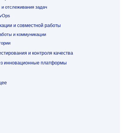
 и отслеживания задач
evOps
ации и совместной работы
аботы и коммуникации
тории
стирования и контроля качества
рез инновационные платформы
щее