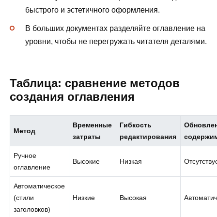
быстрого и эстетичного оформления.
В больших документах разделяйте оглавление на
уровни, чтобы не перегружать читателя деталями.
Таблица: сравнение методов
создания оглавления
Временные
Гибкость
Обновле
Метод
затраты
редактирования
содержи
Ручное
Высокие
Низкая
Отсутству
оглавление
Автоматическое
(стили
Низкие
Высокая
Автомати
заголовков)