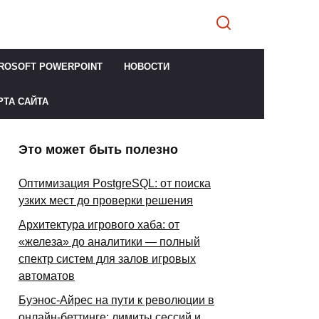
ROSOFT POWERPOINT
НОВОСТИ
РТА САЙТА
Это может быть полезно
Оптимизация PostgreSQL: от поиска
узких мест до проверки решения
Архитектура игрового хаба: от
«железа» до аналитики — полный
спектр систем для залов игровых
автоматов
Буэнос-Айрес на пути к революции в
онлайн-беттинге: лимиты сессий и