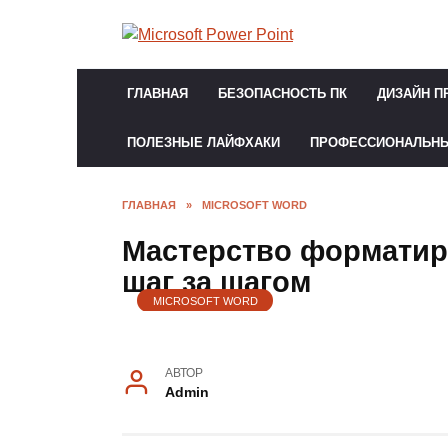
Перейти
к
содержанию
ГЛАВНАЯ
БЕЗОПАСНОСТЬ ПК
ДИЗАЙН П
ПОЛЕЗНЫЕ ЛАЙФХАКИ
ПРОФЕССИОНАЛЬН
ГЛАВНАЯ
»
MICROSOFT WORD
Мастерство форматиро
шаг за шагом
MICROSOFT WORD
АВТОР
Admin