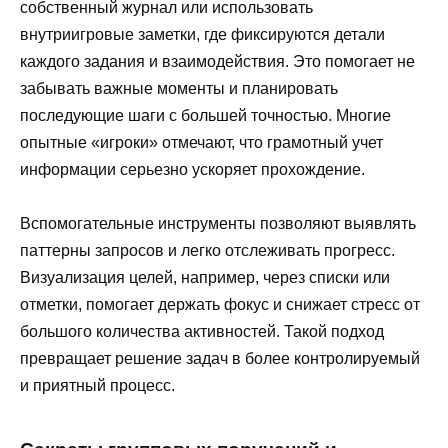
собственный журнал или использовать
внутриигровые заметки, где фиксируются детали
каждого задания и взаимодействия. Это помогает не
забывать важные моменты и планировать
последующие шаги с большей точностью. Многие
опытные «игроки» отмечают, что грамотный учет
информации серьезно ускоряет прохождение.
Вспомогательные инструменты позволяют выявлять
паттерны запросов и легко отслеживать прогресс.
Визуализация целей, например, через списки или
отметки, помогает держать фокус и снижает стресс от
большого количества активностей. Такой подход
превращает решение задач в более контролируемый
и приятный процесс.