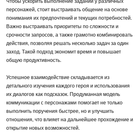
Чтобы ускорить выполнение заданий у различных
персонажей, стоит выстраивать общение на основе
понимания их предпочтений и текущих потребностей.
Важно выстраивать приоритеты по сложности и
срочности запросов, а также грамотно комбинировать
действия, позволяя решать несколько задач за один
заход. Такой подход экономит время и повышает
общую продуктивность.
Успешное взаимодействие складывается из
детального изучения каждого героя и использования
их диалогов как подсказок. Продуманная модель
коммуникации с персонажами помогает не только
выполнить поручения быстрее, но и улучшить
отношения, что влияет на дальнейшее прохождение и
открытие новых возможностей.