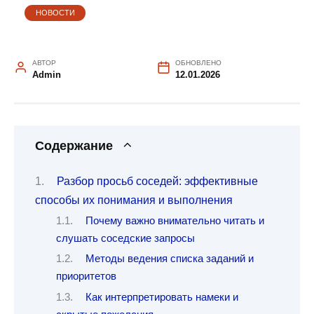
НОВОСТИ
АВТОР
ОБНОВЛЕНО
Admin
12.01.2026
Содержание
Разбор просьб соседей: эффективные
способы их понимания и выполнения
Почему важно внимательно читать и
слушать соседские запросы
Методы ведения списка заданий и
приоритетов
Как интерпретировать намеки и