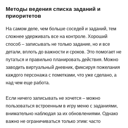
Методы ведения списка заданий и
приоритетов
На самом деле, чем больше соседей и заданий, тем
сложнее удерживать все на контроле. Хороший
способ – записывать не только задание, но и все
детали, вплоть до важности и сроков. Это помогает не
путаться и правильно планировать действия. Можно
заводить виртуальный дневник, фиксируя пожелания
каждого персонажа с пометками, что уже сделано, а
над чем еще работа.
Если ничего записывать не хочется – можно
пользоваться встроенным в игру меню с заданиями,
внимательно наблюдая за их обновлениями. Однако
важно не ограничиваться только этим: часто