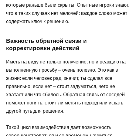
которые раньше были скрыты. Опытные игроки знают,
что в таких случаях нет мелочей: каждое слово может
содержать ключ к решению.
Важность обратной связи и
корректировки действий
Иметь на виду не только получение, но и реакцию на
выполненную просьбу – очень полезно. Это как в
жизни: если человек рад, значит, ты сделал все
правильно; если нет – стоит задуматься, чего не
хватает или что сбилось. Обратная связь от соседей
поможет понять, стоит ли менять подход или искать
другой путь для решения.
Такой цикл взаимодействия дает возможность
совершенствоваться и со временем научиться