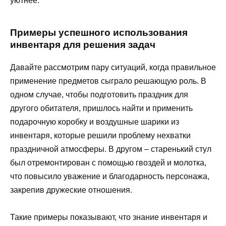
уютнее.
Примеры успешного использования
инвентаря для решения задач
Давайте рассмотрим пару ситуаций, когда правильное
применение предметов сыграло решающую роль. В
одном случае, чтобы подготовить праздник для
другого обитателя, пришлось найти и применить
подарочную коробку и воздушные шарики из
инвентаря, которые решили проблему нехватки
праздничной атмосферы. В другом – старенький стул
был отремонтирован с помощью гвоздей и молотка,
что повысило уважение и благодарность персонажа,
закрепив дружеские отношения.
Такие примеры показывают, что знание инвентаря и