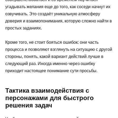
угадывать желания еще до того, как соседи начнут их
озвучивать. Это создаёт уникальную атмосферу
доверия и взаимопонимания, которую сложно найти в
простых заданиях.
Кроме того, не стоит бояться ошибок: они часть
процесса и позволяют взглянуть на ситуацию с другой
стороны, понять, какой вариант действий лучше в
следующий раз. Иногда именно через ошибку
приходит настоящее понимание сути просьбы.
Тактика взаимодействия с
персонажами для быстрого
решения задач