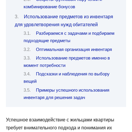
комбинирование бонусов
Использование предметов из инвентаря
для удовлетворения нужд обитателей
Разбираемся с задачами и подбираем
подходящие предметы
Оптимальная организация инвентаря
Использование предметов именно в
момент потребности
Подсказки и наблюдения по выбору
вещей
Примеры успешного использования
инвентаря для решения задач
Успешное взаимодействие с жильцами квартиры
требует внимательного подхода и понимания их