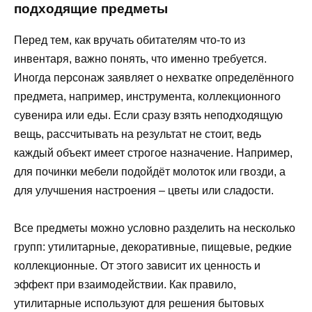
подходящие предметы
Перед тем, как вручать обитателям что-то из
инвентаря, важно понять, что именно требуется.
Иногда персонаж заявляет о нехватке определённого
предмета, например, инструмента, коллекционного
сувенира или еды. Если сразу взять неподходящую
вещь, рассчитывать на результат не стоит, ведь
каждый объект имеет строгое назначение. Например,
для починки мебели подойдёт молоток или гвозди, а
для улучшения настроения – цветы или сладости.
Все предметы можно условно разделить на несколько
групп: утилитарные, декоративные, пищевые, редкие
коллекционные. От этого зависит их ценность и
эффект при взаимодействии. Как правило,
утилитарные используют для решения бытовых