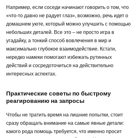
Например, если соседи начинают говорить о том, что
«что-то давно не радует глаз», возможно, речь идет о
домашнем уюте, который можно улучшить с помощью
небольших деталей. Все это – не просто игра в
угадайку, а тонкий способ вовлечения в мир и
максимально глубокое взаимодействие. Кстати,
нередко намеки помогают избежать рутинных
действий и сосредоточиться на действительно
интересных аспектах.
Практические советы по быстрому
реагированию на запросы
Чтобы не тратить время на лишние попытки, стоит
сразу обращать внимание на самые явные детали:
какого рода помощь требуется, что именно просит