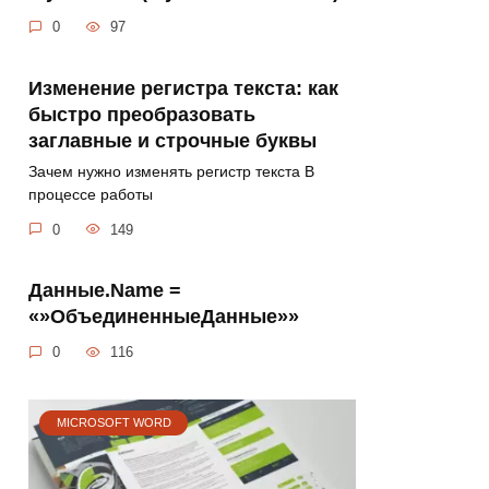
0
97
Изменение регистра текста: как
быстро преобразовать
заглавные и строчные буквы
Зачем нужно изменять регистр текста В
процессе работы
0
149
Данные.Name =
«»ОбъединенныеДанные»»
0
116
MICROSOFT WORD