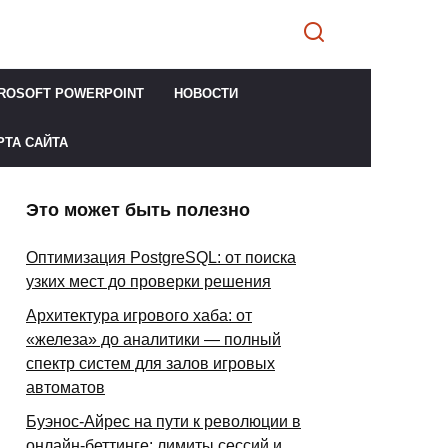
ROSOFT POWERPOINT
НОВОСТИ
РТА САЙТА
Это может быть полезно
Оптимизация PostgreSQL: от поиска
узких мест до проверки решения
Архитектура игрового хаба: от
«железа» до аналитики — полный
спектр систем для залов игровых
автоматов
Буэнос-Айрес на пути к революции в
онлайн-беттинге: лимиты сессий и