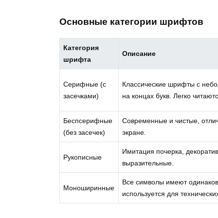
Основные категории шрифтов
Категория
Описание
шрифта
Серифные (с
Классические шрифты с неб
засечками)
на концах букв. Легко читаютс
Беспсерифные
Современные и чистые, отли
(без засечек)
экране.
Имитация почерка, декорати
Рукописные
выразительные.
Все символы имеют одинако
Моноширинные
используется для технических