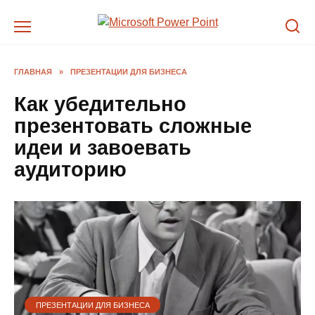
Перейти
к
содержанию
ГЛАВНАЯ
»
ПРЕЗЕНТАЦИИ ДЛЯ БИЗНЕСА
Как убедительно
презентовать сложные
идеи и завоевать
аудиторию
ПРЕЗЕНТАЦИИ ДЛЯ БИЗНЕСА