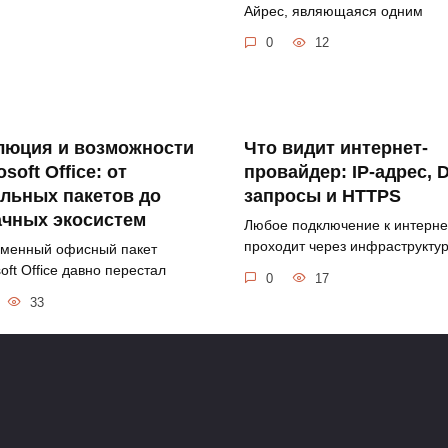
Айрес, являющаяся одним
0
12
люция и возможности
Что видит интернет-
osoft Office: от
провайдер: IP-адрес, 
льных пакетов до
запросы и HTTPS
ачных экосистем
Любое подключение к интерне
проходит через инфраструкту
менный офисный пакет
oft Office давно перестал
0
17
33