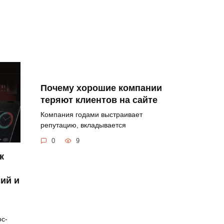
Почему хорошие компании
теряют клиентов на сайте
Компания годами выстраивает
репутацию, вкладывается
0
9
к
сий и
ос-