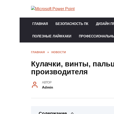
Перейти
к
содержанию
ГЛАВНАЯ
БЕЗОПАСНОСТЬ ПК
ДИЗАЙН П
ПОЛЕЗНЫЕ ЛАЙФХАКИ
ПРОФЕССИОНАЛЬН
ГЛАВНАЯ
»
НОВОСТИ
Кулачки, винты, паль
производителя
АВТОР
Admin
Содержание