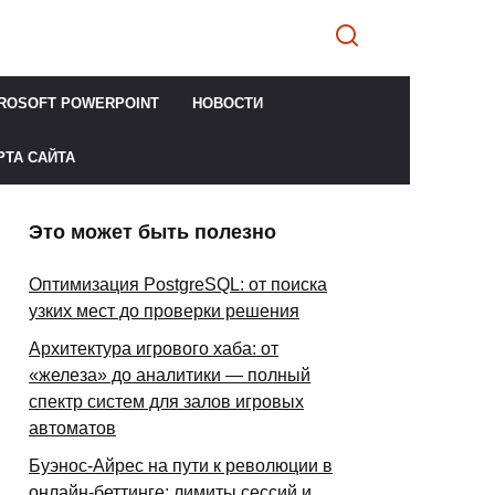
ROSOFT POWERPOINT
НОВОСТИ
РТА САЙТА
Это может быть полезно
Оптимизация PostgreSQL: от поиска
узких мест до проверки решения
Архитектура игрового хаба: от
«железа» до аналитики — полный
спектр систем для залов игровых
автоматов
Буэнос-Айрес на пути к революции в
онлайн-беттинге: лимиты сессий и