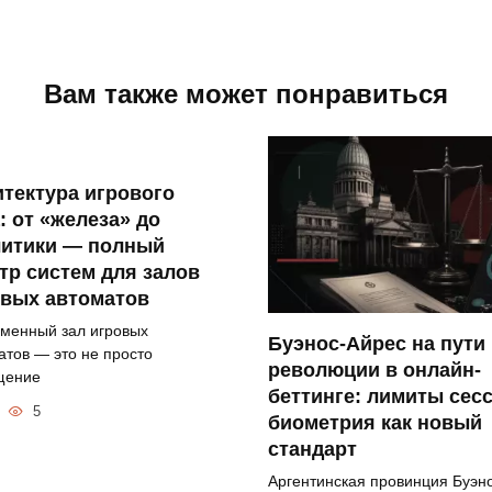
Вам также может понравиться
тектура игрового
: от «железа» до
литики — полный
тр систем для залов
овых автоматов
менный зал игровых
Буэнос-Айрес на пути 
атов — это не просто
революции в онлайн-
щение
беттинге: лимиты сес
5
биометрия как новый
стандарт
Аргентинская провинция Буэн