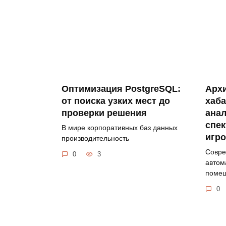
Оптимизация PostgreSQL:
Архи
от поиска узких мест до
хаба
проверки решения
ана
спек
В мире корпоративных баз данных
игр
производительность
Совре
0
3
автом
поме
0