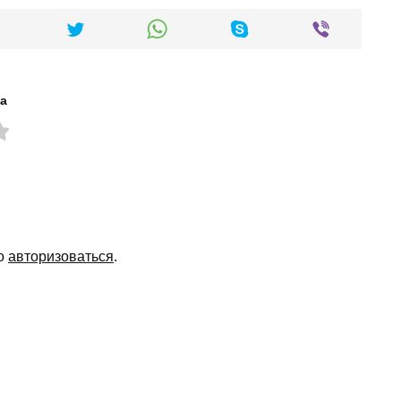
а
мо
авторизоваться
.