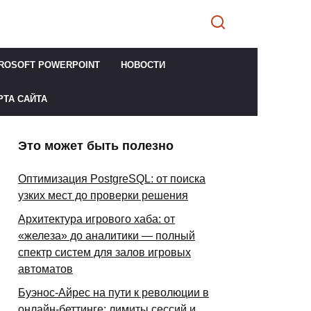
ROSOFT POWERPOINT
НОВОСТИ
РТА САЙТА
Это может быть полезно
Оптимизация PostgreSQL: от поиска
узких мест до проверки решения
Архитектура игрового хаба: от
«железа» до аналитики — полный
спектр систем для залов игровых
автоматов
Буэнос-Айрес на пути к революции в
онлайн-беттинге: лимиты сессий и