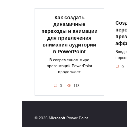
Как создать
Соз
динамичные
пер
переходы и анимации
през
для привлечения
эфф
внимания аудитории
в PowerPoint
Введе
персо
В современном мире
презентаций PowerPoint
0
продолжает
0
113
© 2026 Microsoft Power Point