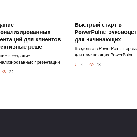
дание
Быстрый старт в
сонализированных
PowerPoint: руководс
ентаций для клиентов
для начинающих
ективные реше
Введение в PowerPoint: первы
для начинающих PowerPoint
ние в создание
нализированных презентаций
0
43
32