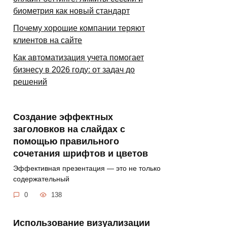
биометрия как новый стандарт
Почему хорошие компании теряют
клиентов на сайте
Как автоматизация учета помогает
бизнесу в 2026 году: от задач до
решений
Создание эффектных
заголовков на слайдах с
помощью правильного
сочетания шрифтов и цветов
Эффективная презентация — это не только
содержательный
0
138
Использование визуализации