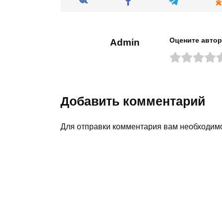
Оцените автор
Admin
Добавить комментарий
Для отправки комментария вам необходи