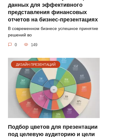
данных для эффективного
представления финансовых
отчетов на бизнес-презентациях
В современном бизнесе успешное принятие
решений во
0
149
ДИЗАЙН ПРЕЗЕНТАЦИЙ
Подбор цветов для презентации
под целевую аудиторию и цели