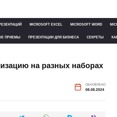
РЕЗЕНТАЦИЙ
MICROSOFT EXCEL
MICROSOFT WORD
MIC
ЫЕ ПРИЕМЫ
ПРЕЗЕНТАЦИИ ДЛЯ БИЗНЕСА
СЕКРЕТЫ
КА
тизацию на разных наборах
ОБНОВЛЕНО
08.08.2024