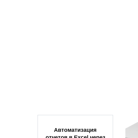
Автоматизация
отчетов в Excel через