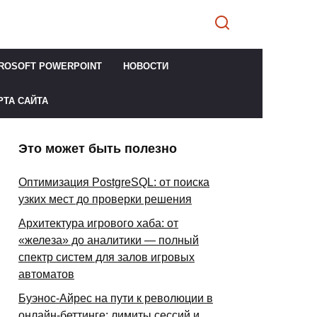
ROSOFT POWERPOINT
НОВОСТИ
РТА САЙТА
Это может быть полезно
Оптимизация PostgreSQL: от поиска
узких мест до проверки решения
Архитектура игрового хаба: от
«железа» до аналитики — полный
спектр систем для залов игровых
автоматов
Буэнос-Айрес на пути к революции в
онлайн-беттинге: лимиты сессий и