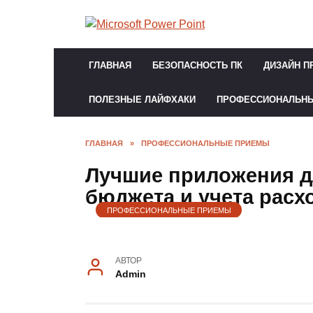
Перейти
к
содержанию
ГЛАВНАЯ
БЕЗОПАСНОСТЬ ПК
ДИЗАЙН П
ПОЛЕЗНЫЕ ЛАЙФХАКИ
ПРОФЕССИОНАЛЬН
ГЛАВНАЯ
»
ПРОФЕССИОНАЛЬНЫЕ ПРИЕМЫ
Лучшие приложения д
бюджета и учета расх
ПРОФЕССИОНАЛЬНЫЕ ПРИЕМЫ
АВТОР
Admin