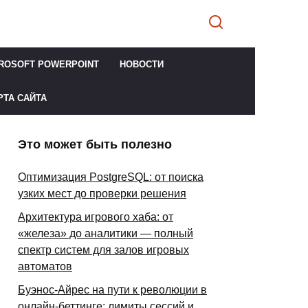
ROSOFT POWERPOINT
НОВОСТИ
РТА САЙТА
Это может быть полезно
Оптимизация PostgreSQL: от поиска
узких мест до проверки решения
Архитектура игрового хаба: от
«железа» до аналитики — полный
спектр систем для залов игровых
автоматов
Буэнос-Айрес на пути к революции в
онлайн-беттинге: лимиты сессий и