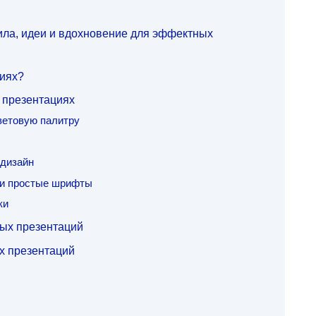
ила, идеи и вдохновение для эффектных
циях?
 презентациях
ветовую палитру
 дизайн
 и простые шрифты
ки
ых презентаций
х презентаций