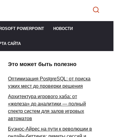
ROSOFT POWERPOINT
НОВОСТИ
РТА САЙТА
Это может быть полезно
Оптимизация PostgreSQL: от поиска
узких мест до проверки решения
Архитектура игрового хаба: от
«железа» до аналитики — полный
спектр систем для залов игровых
автоматов
Буэнос-Айрес на пути к революции в
онлайн-беттинге: лимиты сессий и