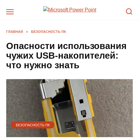
Перейти
к
содержанию
ГЛАВНАЯ
»
БЕЗОПАСНОСТЬ ПК
Опасности использования
чужих USB-накопителей:
что нужно знать
БЕЗОПАСНОСТЬ ПК