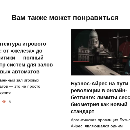
Вам также может понравиться
тектура игрового
: от «железа» до
литики — полный
тр систем для залов
овых автоматов
менный зал игровых
Буэнос-Айрес на пути 
атов — это не просто
революции в онлайн-
щение
беттинге: лимиты сес
5
биометрия как новый
стандарт
Аргентинская провинция Буэн
Айрес, являющаяся одним