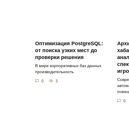
Оптимизация PostgreSQL:
Архи
от поиска узких мест до
хаба
проверки решения
ана
спек
В мире корпоративных баз данных
игр
производительность
Совре
0
3
автом
поме
0