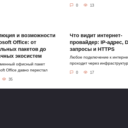
0
13
люция и возможности
Что видит интернет-
osoft Office: от
провайдер: IP-адрес, 
льных пакетов до
запросы и HTTPS
ачных экосистем
Любое подключение к интерне
проходит через инфраструкту
менный офисный пакет
oft Office давно перестал
0
17
35