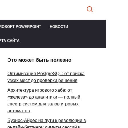
ROSOFT POWERPOINT
НОВОСТИ
РТА САЙТА
Это может быть полезно
Оптимизация PostgreSQL: от поиска
узких мест до проверки решения
Архитектура игрового хаба: от
«железа» до аналитики — полный
спектр систем для залов игровых
автоматов
Буэнос-Айрес на пути к революции в
онлайн-беттинге: лимиты сессий и