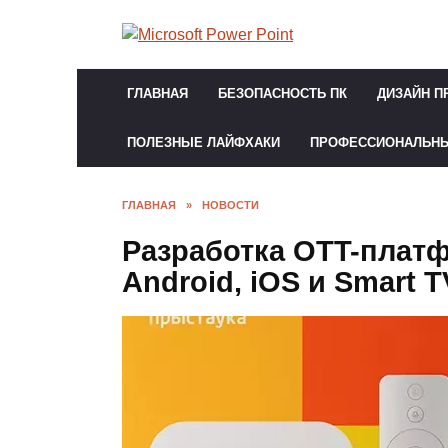
Перейти
к
содержанию
ГЛАВНАЯ
БЕЗОПАСНОСТЬ ПК
ДИЗАЙН П
ПОЛЕЗНЫЕ ЛАЙФХАКИ
ПРОФЕССИОНАЛЬН
ГЛАВНАЯ
»
НОВОСТИ
Разработка OTT-платф
Android, iOS и Smart 