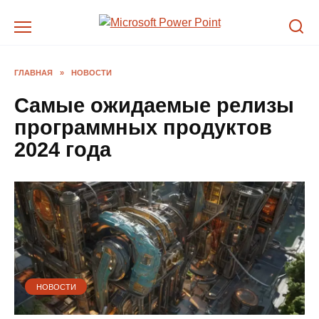
Перейти
к
содержанию
ГЛАВНАЯ
»
НОВОСТИ
Самые ожидаемые релизы
программных продуктов
2024 года
НОВОСТИ