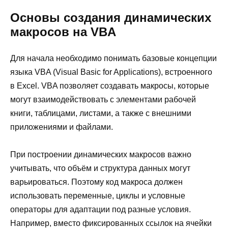
Основы создания динамических
макросов на VBA
Для начала необходимо понимать базовые концепции
языка VBA (Visual Basic for Applications), встроенного
в Excel. VBA позволяет создавать макросы, которые
могут взаимодействовать с элементами рабочей
книги, таблицами, листами, а также с внешними
приложениями и файлами.
При построении динамических макросов важно
учитывать, что объём и структура данных могут
варьироваться. Поэтому код макроса должен
использовать переменные, циклы и условные
операторы для адаптации под разные условия.
Например, вместо фиксированных ссылок на ячейки