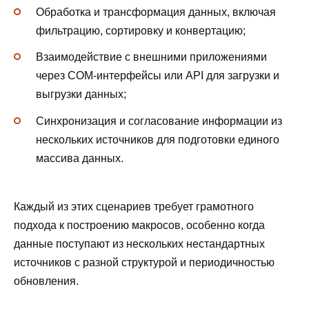
Обработка и трансформация данных, включая
фильтрацию, сортировку и конвертацию;
Взаимодействие с внешними приложениями
через COM-интерфейсы или API для загрузки и
выгрузки данных;
Синхронизация и согласование информации из
нескольких источников для подготовки единого
массива данных.
Каждый из этих сценариев требует грамотного
подхода к построению макросов, особенно когда
данные поступают из нескольких нестандартных
источников с разной структурой и периодичностью
обновления.