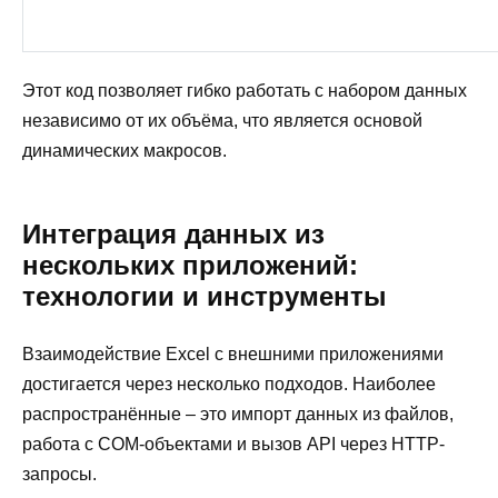
Этот код позволяет гибко работать с набором данных
независимо от их объёма, что является основой
динамических макросов.
Интеграция данных из
нескольких приложений:
технологии и инструменты
Взаимодействие Excel с внешними приложениями
достигается через несколько подходов. Наиболее
распространённые – это импорт данных из файлов,
работа с COM-объектами и вызов API через HTTP-
запросы.