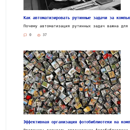
Как автоматизировать рутинные задачи за компь
Почему автоматизация рутинных задач важна для
0
37
Эффективная организация фотобиблиотеки на ком