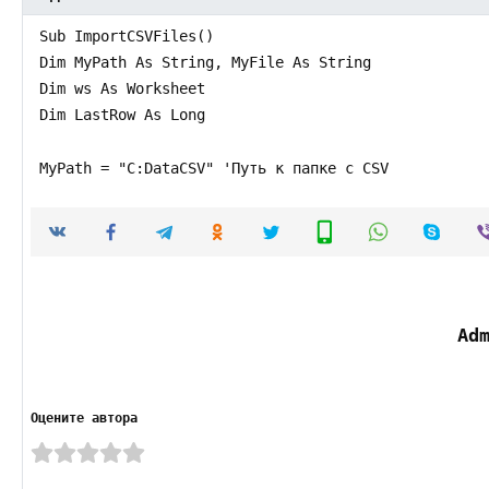
 Sub ImportCSVFiles()
 Dim MyPath As String, MyFile As String
 Dim ws As Worksheet
 Dim LastRow As Long
 MyPath = "C:DataCSV" 'Путь к папке с CSV
 Ad
Оцените автора