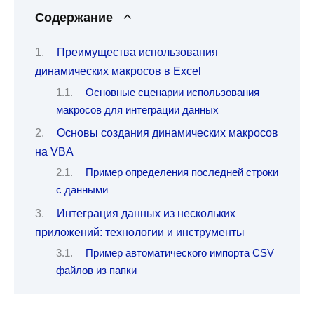
Содержание
Преимущества использования
динамических макросов в Excel
Основные сценарии использования
макросов для интеграции данных
Основы создания динамических макросов
на VBA
Пример определения последней строки
с данными
Интеграция данных из нескольких
приложений: технологии и инструменты
Пример автоматического импорта CSV
файлов из папки