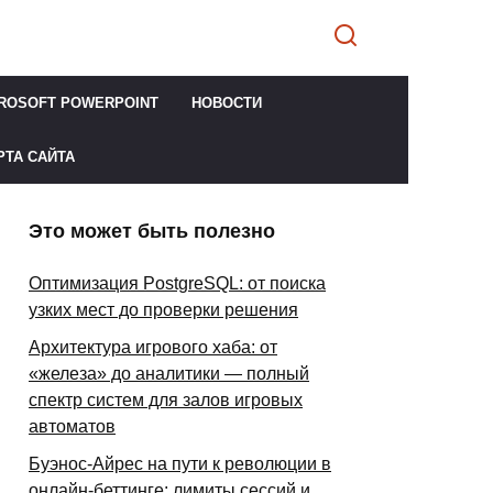
ROSOFT POWERPOINT
НОВОСТИ
РТА САЙТА
Это может быть полезно
Оптимизация PostgreSQL: от поиска
узких мест до проверки решения
Архитектура игрового хаба: от
«железа» до аналитики — полный
спектр систем для залов игровых
автоматов
Буэнос-Айрес на пути к революции в
онлайн-беттинге: лимиты сессий и