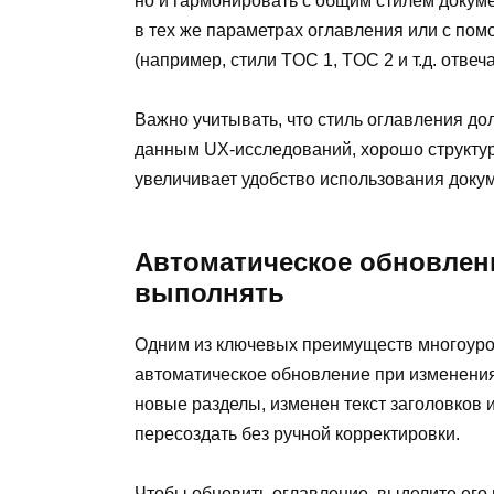
но и гармонировать с общим стилем докуме
в тех же параметрах оглавления или с по
(например, стили TOC 1, TOC 2 и т.д. отвеч
Важно учитывать, что стиль оглавления до
данным UX-исследований, хорошо структу
увеличивает удобство использования доку
Автоматическое обновлени
выполнять
Одним из ключевых преимуществ многоуров
автоматическое обновление при изменени
новые разделы, изменен текст заголовков 
пересоздать без ручной корректировки.
Чтобы обновить оглавление, выделите ег