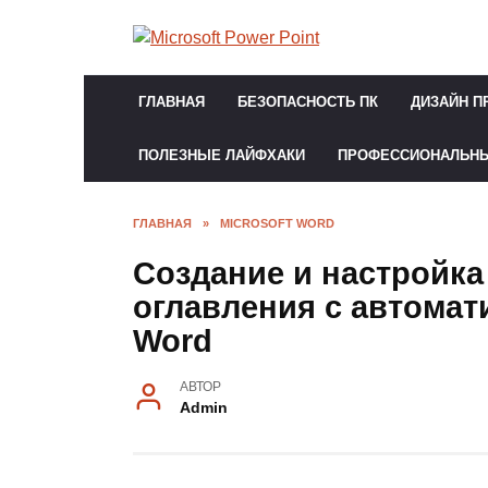
Перейти
к
содержанию
ГЛАВНАЯ
БЕЗОПАСНОСТЬ ПК
ДИЗАЙН П
ПОЛЕЗНЫЕ ЛАЙФХАКИ
ПРОФЕССИОНАЛЬН
ГЛАВНАЯ
»
MICROSOFT WORD
Создание и настройк
оглавления с автома
Word
АВТОР
Admin