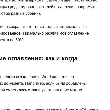
нта. Настроить шрифты, размер и цвет текста можно
мощью редактирования стилей оглавления напрямую
ают за разные уровни).
лжен сохранять контрастность и читаемость. По
рированное и визуально различимое оглавление
мента на 60%.
е оглавления: как и когда
невого оглавления в Word является его
ях документа. Например, если были добавлены
или сместились страницы, оглавление можно
о и в появившемся верхнем меню выберите «Обновить