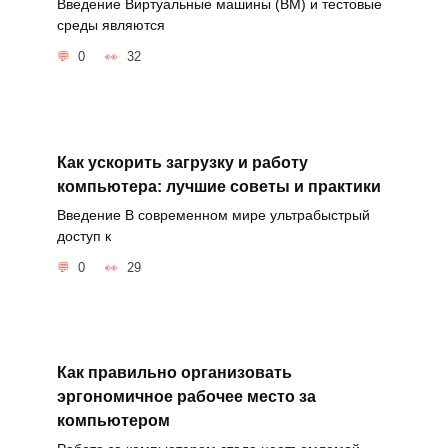
Введение Виртуальные машины (ВМ) и тестовые
среды являются
0
32
Как ускорить загрузку и работу
компьютера: лучшие советы и практики
Введение В современном мире ультрабыстрый
доступ к
0
29
Как правильно организовать
эргономичное рабочее место за
компьютером