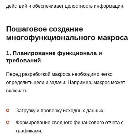
действий и обеспечивает целостность информации.
Пошаговое создание
многофункционального макроса
1. Планирование функционала и
требований
Перед разработкой макроса необходимо четко
определить цели и задачи. Например, макрос может
включать:
Загрузку и проверку исходных данных;
Формирование сводного финансового отчета с
графиками;