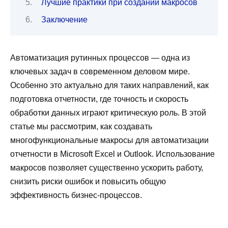
Лучшие практики при создании макросов
Заключение
Автоматизация рутинных процессов — одна из
ключевых задач в современном деловом мире.
Особенно это актуально для таких направлений, как
подготовка отчетности, где точность и скорость
обработки данных играют критическую роль. В этой
статье мы рассмотрим, как создавать
многофункциональные макросы для автоматизации
отчетности в Microsoft Excel и Outlook. Использование
макросов позволяет существенно ускорить работу,
снизить риски ошибок и повысить общую
эффективность бизнес-процессов.