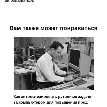
авторизоваться
.
Вам также может понравиться
Как автоматизировать рутинные задачи
за компьютером для повышения прод