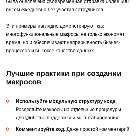
была обеспечена своевременная отправка более 500
писем ежедневно без участия сотрудников.
Эти примеры наглядно демонстрируют, как
многофункциональные макросы не только экономят
время, но и обеспечивают непрерывность бизнес-
процессов и высокое качество данных.
Лучшие практики при создании
макросов
Используйте модульную структуру кода.
Разделяйте макросы на отдельные процедуры
для удобства поддержки и масштабирования.
Комментируйте код.
Даже простой комментарий