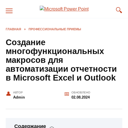
Перейти
к
содержанию
ГЛАВНАЯ
»
ПРОФЕССИОНАЛЬНЫЕ ПРИЕМЫ
Создание
многофункциональных
макросов для
автоматизации отчетности
в Microsoft Excel и Outlook
АВТОР
ОБНОВЛЕНО
Admin
02.08.2024
Содержание