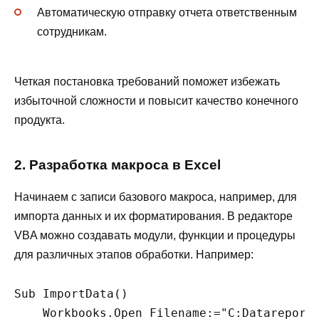
Автоматическую отправку отчета ответственным
сотрудникам.
Четкая постановка требований поможет избежать
избыточной сложности и повысит качество конечного
продукта.
2. Разработка макроса в Excel
Начинаем с записи базового макроса, например, для
импорта данных и их форматирования. В редакторе
VBA можно создавать модули, функции и процедуры
для различных этапов обработки. Например:
Sub ImportData()

    Workbooks.Open Filename:="C:Datareport.