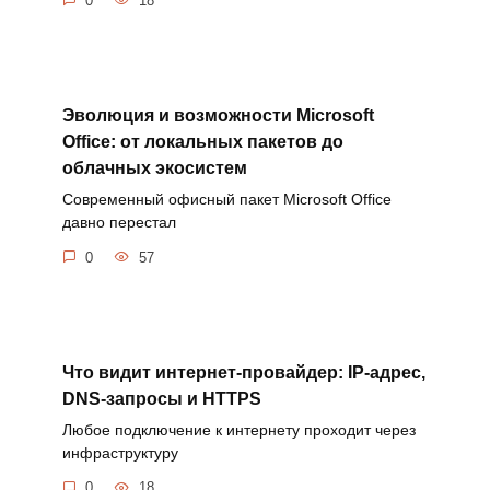
0
18
Эволюция и возможности Microsoft
Office: от локальных пакетов до
облачных экосистем
Современный офисный пакет Microsoft Office
давно перестал
0
57
Что видит интернет-провайдер: IP-адрес,
DNS-запросы и HTTPS
Любое подключение к интернету проходит через
инфраструктуру
0
18