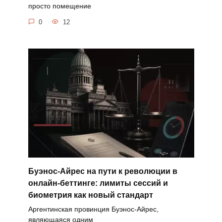
просто помещение
0
12
Буэнос-Айрес на пути к революции в
онлайн-беттинге: лимиты сессий и
биометрия как новый стандарт
Аргентинская провинция Буэнос-Айрес,
являющаяся одним