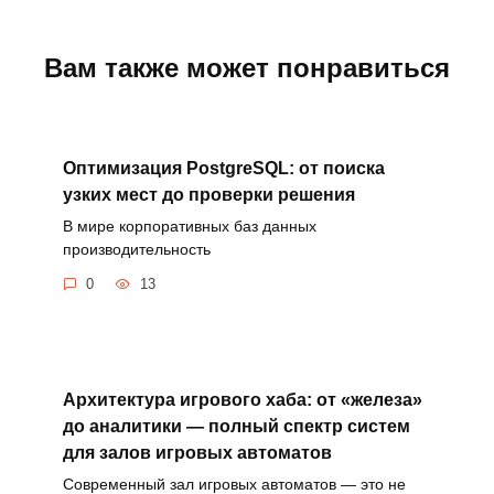
Вам также может понравиться
Оптимизация PostgreSQL: от поиска
узких мест до проверки решения
В мире корпоративных баз данных
производительность
0
13
Архитектура игрового хаба: от «железа»
до аналитики — полный спектр систем
для залов игровых автоматов
Современный зал игровых автоматов — это не