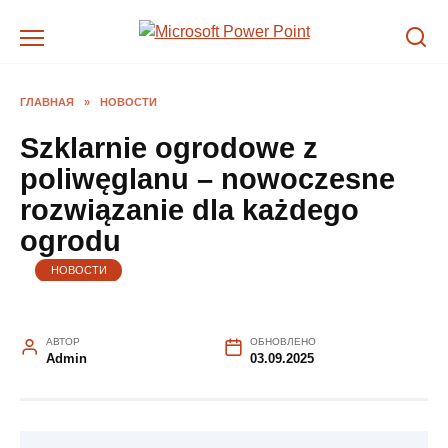
Перейти
к
содержанию
ГЛАВНАЯ
»
НОВОСТИ
Szklarnie ogrodowe z
poliwęglanu – nowoczesne
rozwiązanie dla każdego
ogrodu
НОВОСТИ
АВТОР
ОБНОВЛЕНО
Admin
03.09.2025