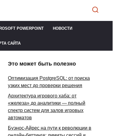
ROSOFT POWERPOINT
НОВОСТИ
РТА САЙТА
Это может быть полезно
Оптимизация PostgreSQL: от поиска
узких мест до проверки решения
Архитектура игрового хаба: от
«железа» до аналитики — полный
спектр систем для залов игровых
автоматов
Буэнос-Айрес на пути к революции в
онлайн-беттинге: лимиты сессий и