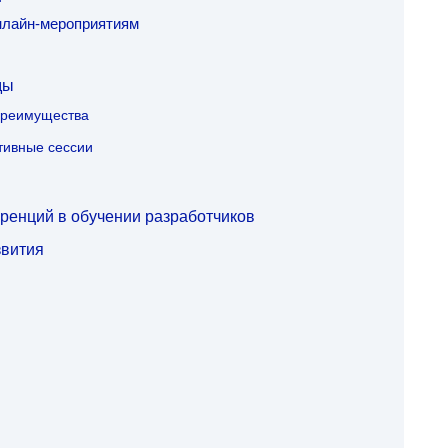
нлайн-мероприятиям
ды
преимущества
тивные сессии
енций в обучении разработчиков
звития