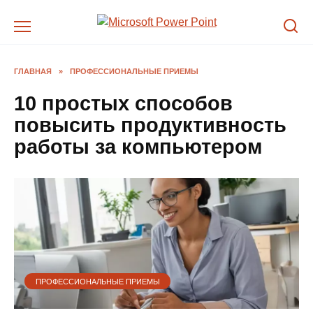
Перейти
к
содержанию
ГЛАВНАЯ
»
ПРОФЕССИОНАЛЬНЫЕ ПРИЕМЫ
10 простых способов
повысить продуктивность
работы за компьютером
ПРОФЕССИОНАЛЬНЫЕ ПРИЕМЫ