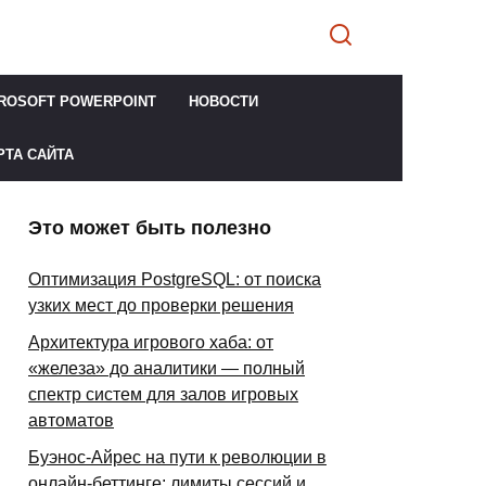
ROSOFT POWERPOINT
НОВОСТИ
РТА САЙТА
Это может быть полезно
Оптимизация PostgreSQL: от поиска
узких мест до проверки решения
Архитектура игрового хаба: от
«железа» до аналитики — полный
спектр систем для залов игровых
автоматов
Буэнос-Айрес на пути к революции в
онлайн-беттинге: лимиты сессий и