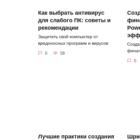
Как выбрать антивирус
Соз
для слабого ПК: советы и
фин
рекомендации
Powe
эфф
Защитить свой компьютер от
вредоносных программ и вирусов
Созда
финал
0
58
0
Лучшие практики создания
Шриф