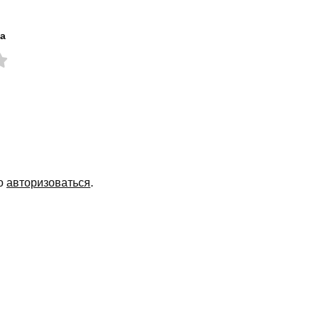
а
мо
авторизоваться
.