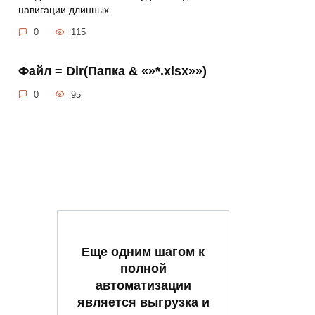
навигации длинных
0
115
Файл = Dir(Папка & «»*.xlsx»»)
0
95
Еще одним шагом к
полной
автоматизации
является выгрузка и