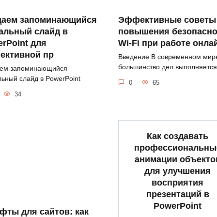
даем запоминающийся
Эффективные советы
альный слайд в
повышения безопасно
rPoint для
Wi-Fi при работе онла
ективной пр
Введение В современном мире
большинство дел выполняется
ем запоминающийся
ьный слайд в PowerPoint
0
65
34
Как создавать
профессиональны
анимации объекто
для улучшения
восприятия
презентаций в
PowerPoint
ты для сайтов: как