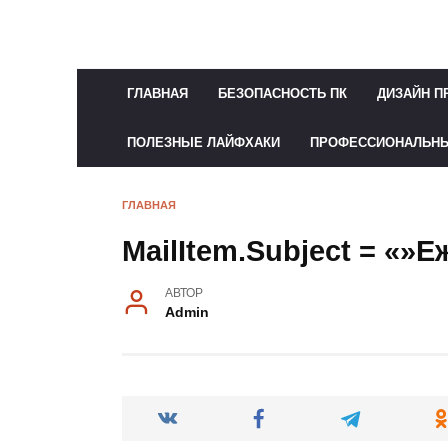
Перейти
к
содержанию
ГЛАВНАЯ
БЕЗОПАСНОСТЬ ПК
ДИЗАЙН П
ПОЛЕЗНЫЕ ЛАЙФХАКИ
ПРОФЕССИОНАЛЬН
ГЛАВНАЯ
MailItem.Subject = «»
АВТОР
Admin