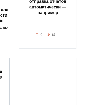
отправка отчетов
автоматически —
 для
например
сти
йн
, где
0
87
е
в