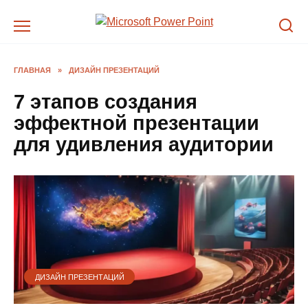
Перейти
к
содержанию
ГЛАВНАЯ
»
ДИЗАЙН ПРЕЗЕНТАЦИЙ
7 этапов создания
эффектной презентации
для удивления аудитории
ДИЗАЙН ПРЕЗЕНТАЦИЙ