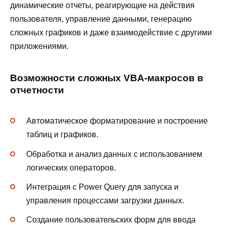
динамические отчеты, реагирующие на действия
пользователя, управление данными, генерацию
сложных графиков и даже взаимодействие с другими
приложениями.
Возможности сложных VBA-макросов в
отчетности
Автоматическое форматирование и построение
таблиц и графиков.
Обработка и анализ данных с использованием
логических операторов.
Интеграция с Power Query для запуска и
управления процессами загрузки данных.
Создание пользовательских форм для ввода