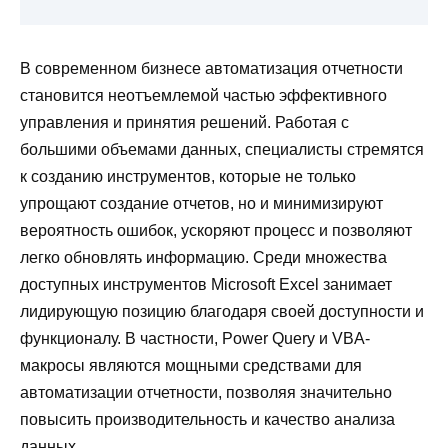
В современном бизнесе автоматизация отчетности
становится неотъемлемой частью эффективного
управления и принятия решений. Работая с
большими объемами данных, специалисты стремятся
к созданию инструментов, которые не только
упрощают создание отчетов, но и минимизируют
вероятность ошибок, ускоряют процесс и позволяют
легко обновлять информацию. Среди множества
доступных инструментов Microsoft Excel занимает
лидирующую позицию благодаря своей доступности и
функционалу. В частности, Power Query и VBA-
макросы являются мощными средствами для
автоматизации отчетности, позволяя значительно
повысить производительность и качество анализа
данных.