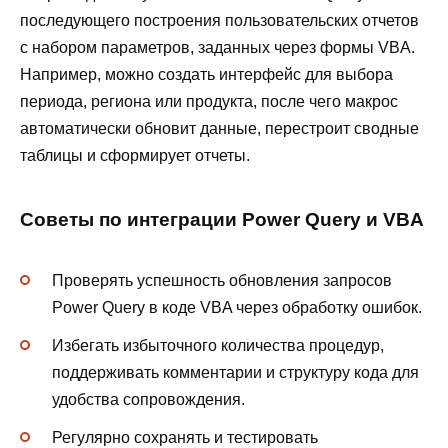
последующего построения пользовательских отчетов
с набором параметров, заданных через формы VBA.
Например, можно создать интерфейс для выбора
периода, региона или продукта, после чего макрос
автоматически обновит данные, перестроит сводные
таблицы и сформирует отчеты.
Советы по интеграции Power Query и VBA
Проверять успешность обновления запросов
Power Query в коде VBA через обработку ошибок.
Избегать избыточного количества процедур,
поддерживать комментарии и структуру кода для
удобства сопровождения.
Регулярно сохранять и тестировать