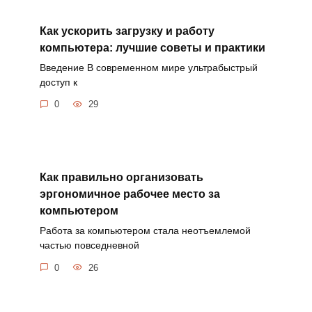
Как ускорить загрузку и работу
компьютера: лучшие советы и практики
Введение В современном мире ультрабыстрый
доступ к
0
29
Как правильно организовать
эргономичное рабочее место за
компьютером
Работа за компьютером стала неотъемлемой
частью повседневной
0
26