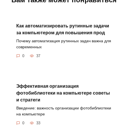
Как автоматизировать рутинные задачи
за компьютером для повышения прод
Почему автоматизация рутинных задач важна для
современных
0
37
Эффективная организация
фотобиблиотеки на компьютере советы
и стратеги
Введение: важность организации фотобиблиотеки
на компьютере
0
33