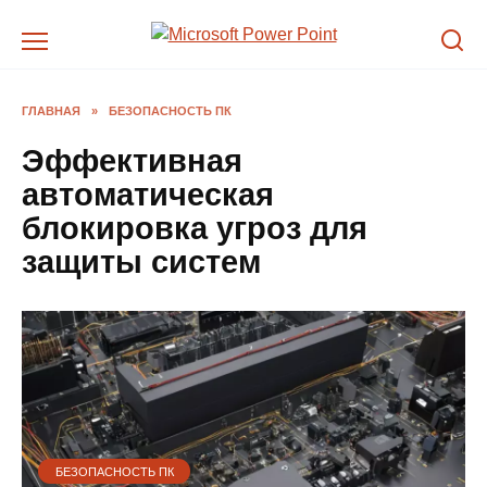
Перейти
к
содержанию
ГЛАВНАЯ
»
БЕЗОПАСНОСТЬ ПК
Эффективная
автоматическая
блокировка угроз для
защиты систем
БЕЗОПАСНОСТЬ ПК