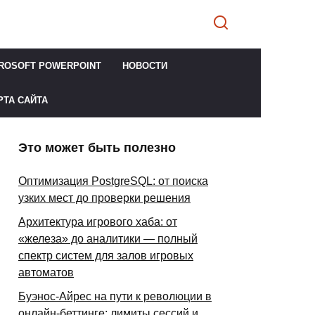
ROSOFT POWERPOINT
НОВОСТИ
РТА САЙТА
Это может быть полезно
Оптимизация PostgreSQL: от поиска
узких мест до проверки решения
Архитектура игрового хаба: от
«железа» до аналитики — полный
спектр систем для залов игровых
автоматов
Буэнос-Айрес на пути к революции в
онлайн-беттинге: лимиты сессий и