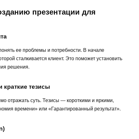
озданию презентации для
нта
понять ее проблемы и потребности. В начале
оторой сталкивается клиент. Это поможет установить
ния решения.
и краткие тезисы
о отражать суть. Тезисы — короткими и яркими,
ономия времени» или «Гарантированный результат».
n)