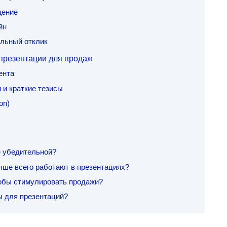
щение
йн
льный отклик
 презентации для продаж
ента
 и краткие тезисы
on)
е убедительной?
ше всего работают в презентациях?
тобы стимулировать продажи?
ы для презентаций?