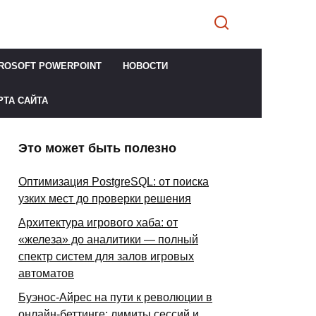
ROSOFT POWERPOINT
НОВОСТИ
РТА САЙТА
Это может быть полезно
Оптимизация PostgreSQL: от поиска
узких мест до проверки решения
Архитектура игрового хаба: от
«железа» до аналитики — полный
спектр систем для залов игровых
автоматов
Буэнос-Айрес на пути к революции в
онлайн-беттинге: лимиты сессий и