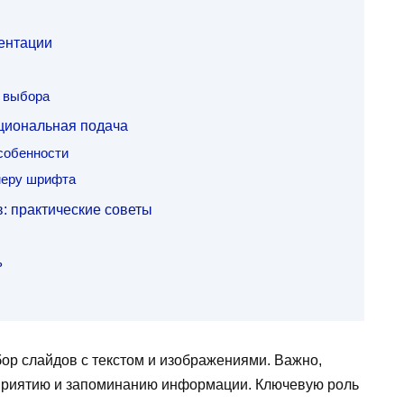
ентации
т выбора
циональная подача
собенности
меру шрифта
: практические советы
ь
ор слайдов с текстом и изображениями. Важно,
приятию и запоминанию информации. Ключевую роль