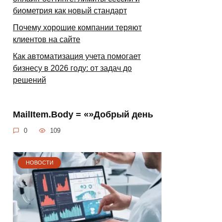
биометрия как новый стандарт
Почему хорошие компании теряют
клиентов на сайте
Как автоматизация учета помогает
бизнесу в 2026 году: от задач до
решений
MailItem.Body = «»Добрый день
0
109
НОВОСТИ