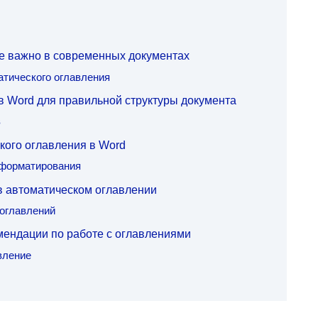
е важно в современных документах
тического оглавления
в Word для правильной структуры документа
в
кого оглавления в Word
 форматирования
в автоматическом оглавлении
 оглавлений
ендации по работе с оглавлениями
вление