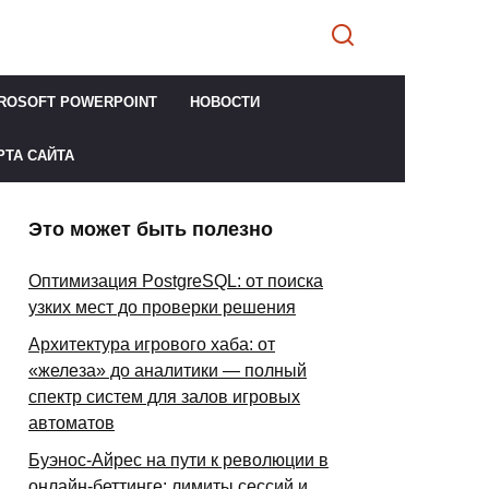
ROSOFT POWERPOINT
НОВОСТИ
РТА САЙТА
Это может быть полезно
Оптимизация PostgreSQL: от поиска
узких мест до проверки решения
Архитектура игрового хаба: от
«железа» до аналитики — полный
спектр систем для залов игровых
автоматов
Буэнос-Айрес на пути к революции в
онлайн-беттинге: лимиты сессий и