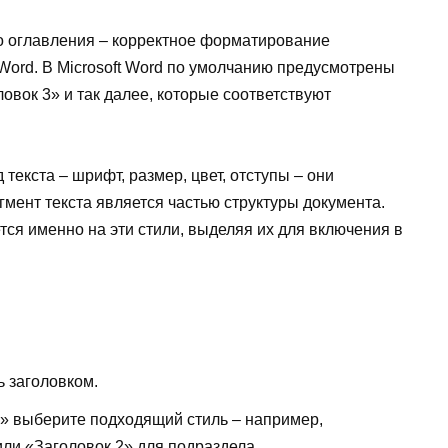
о оглавления – корректное форматирование
Word. В Microsoft Word по умолчанию предусмотрены
ловок 3» и так далее, которые соответствуют
текста – шрифт, размер, цвет, отступы – они
мент текста является частью структуры документа.
ся именно на эти стили, выделяя их для включения в
ь заголовком.
и» выберите подходящий стиль – например,
или «Заголовок 2» для подраздела.