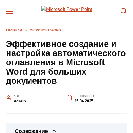
Перейти
к
содержанию
ГЛАВНАЯ
»
MICROSOFT WORD
Эффективное создание и
настройка автоматического
оглавления в Microsoft
Word для больших
документов
АВТОР
ОБНОВЛЕНО
Admin
25.04.2025
Содержание