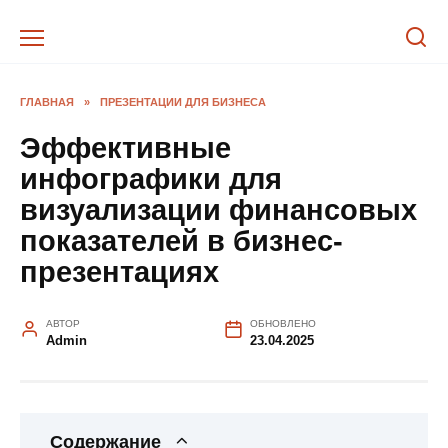
Перейти
к
содержанию
ГЛАВНАЯ
»
ПРЕЗЕНТАЦИИ ДЛЯ БИЗНЕСА
Эффективные
инфографики для
визуализации финансовых
показателей в бизнес-
презентациях
АВТОР
ОБНОВЛЕНО
Admin
23.04.2025
Содержание