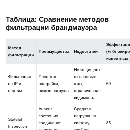
Таблица: Сравнение методов
фильтрации брандмауэра
Эффективн
Метод
Преимущества
Недостатки
(% блокир
фильтрации
известных 
Не защищает
Фильтрация
Простота
от сложных
по IP и
настройки,
атак,
60
портам
низкая нагрузка
ограниченная
видимость
Анализ
Средняя
состояния
нагрузка на
Stateful
соединения,
систему,
85
Inspection
защита от
требует