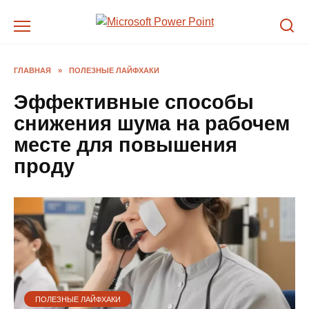
Перейти
к
содержанию
ГЛАВНАЯ
»
ПОЛЕЗНЫЕ ЛАЙФХАКИ
Эффективные способы
снижения шума на рабочем
месте для повышения
проду
ПОЛЕЗНЫЕ ЛАЙФХАКИ