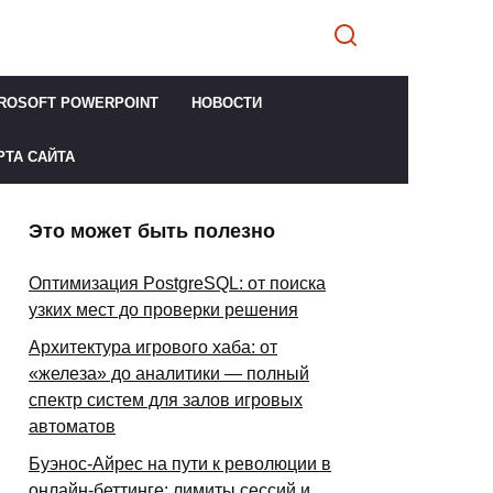
ROSOFT POWERPOINT
НОВОСТИ
РТА САЙТА
Это может быть полезно
Оптимизация PostgreSQL: от поиска
узких мест до проверки решения
Архитектура игрового хаба: от
«железа» до аналитики — полный
спектр систем для залов игровых
автоматов
Буэнос-Айрес на пути к революции в
онлайн-беттинге: лимиты сессий и