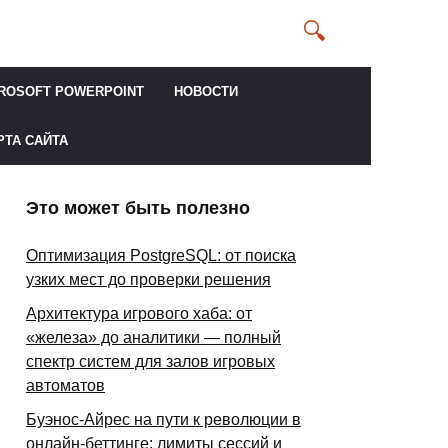
ROSOFT POWERPOINT
НОВОСТИ
РТА САЙТА
Это может быть полезно
Оптимизация PostgreSQL: от поиска
узких мест до проверки решения
Архитектура игрового хаба: от
«железа» до аналитики — полный
спектр систем для залов игровых
автоматов
Буэнос-Айрес на пути к революции в
онлайн-беттинге: лимиты сессий и