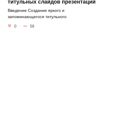
титульных слайдов презентаций
Введение Создание яркого и
запоминающегося титульного
0
59