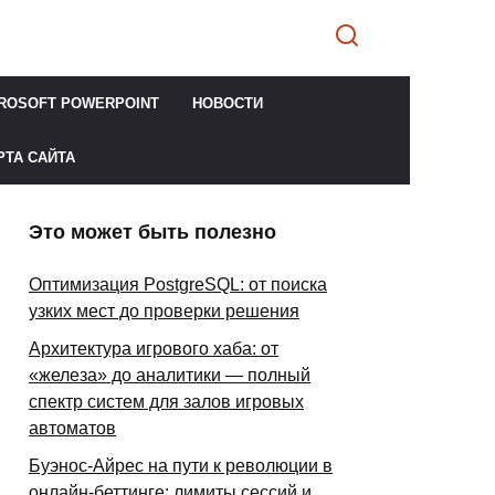
ROSOFT POWERPOINT
НОВОСТИ
РТА САЙТА
Это может быть полезно
Оптимизация PostgreSQL: от поиска
узких мест до проверки решения
Архитектура игрового хаба: от
«железа» до аналитики — полный
спектр систем для залов игровых
автоматов
Буэнос-Айрес на пути к революции в
онлайн-беттинге: лимиты сессий и