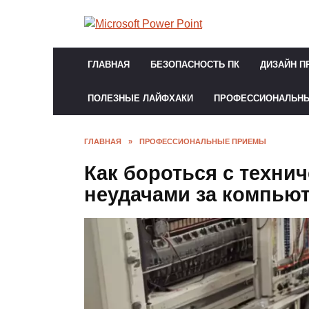
Перейти
к
содержанию
ГЛАВНАЯ
БЕЗОПАСНОСТЬ ПК
ДИЗАЙН П
ПОЛЕЗНЫЕ ЛАЙФХАКИ
ПРОФЕССИОНАЛЬН
ГЛАВНАЯ
»
ПРОФЕССИОНАЛЬНЫЕ ПРИЕМЫ
Как бороться с техни
неудачами за компью