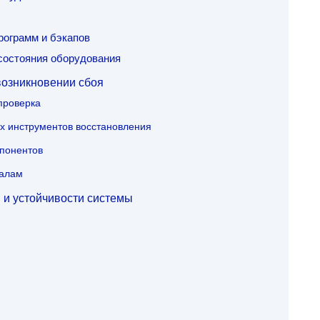
рограмм и бэкапов
состояния оборудования
возникновении сбоя
проверка
х инструментов восстановления
понентов
налам
 и устойчивости системы