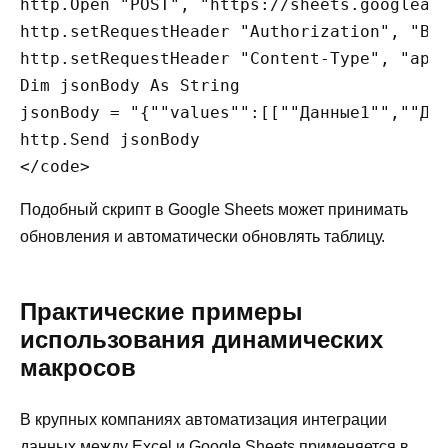
http.Open "POST", "https://sheets.googleapi
http.setRequestHeader "Authorization", "Bea
http.setRequestHeader "Content-Type", "appl
Dim jsonBody As String

jsonBody = "{""values"":[[""Данные1"",""Дан
http.Send jsonBody

</code>
Подобный скрипт в Google Sheets может принимать
обновления и автоматически обновлять таблицу.
Практические примеры
использования динамических
макросов
В крупных компаниях автоматизация интеграции
данных между Excel и Google Sheets применяется в