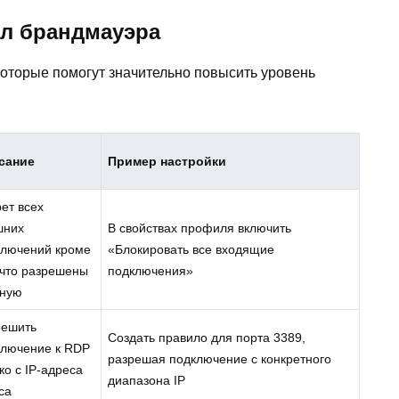
л брандмауэра
оторые помогут значительно повысить уровень
сание
Пример настройки
ет всех
шних
В свойствах профиля включить
ключений кроме
«Блокировать все входящие
 что разрешены
подключения»
чную
решить
Создать правило для порта 3389,
ключение к RDP
разрешая подключение с конкретного
ко с IP-адреса
диапазона IP
са