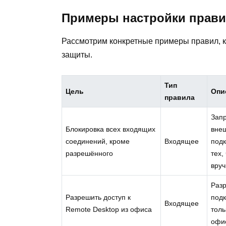
Примеры настройки прави
Рассмотрим конкретные примеры правил, к
защиты.
Тип
Цель
Опи
правила
Запр
Блокировка всех входящих
вне
соединений, кроме
Входящее
под
разрешённого
тех,
вру
Раз
Разрешить доступ к
под
Входящее
Remote Desktop из офиса
толь
офи