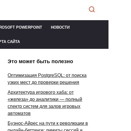
ROSOFT POWERPOINT
НОВОСТИ
РТА САЙТА
Это может быть полезно
Оптимизация PostgreSQL: от поиска
узких мест до проверки решения
Архитектура игрового хаба: от
«железа» до аналитики — полный
спектр систем для залов игровых
автоматов
Буэнос-Айрес на пути к революции в
онлайн-беттинге: лимиты сессий и