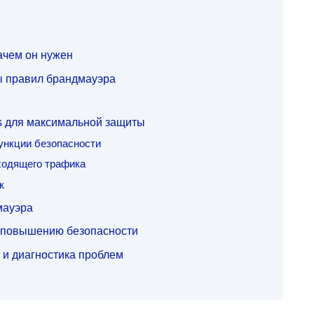
ачем он нужен
ы правил брандмауэра
s для максимальной защиты
ункции безопасности
входящего трафика
к
мауэра
 повышению безопасности
 и диагностика проблем