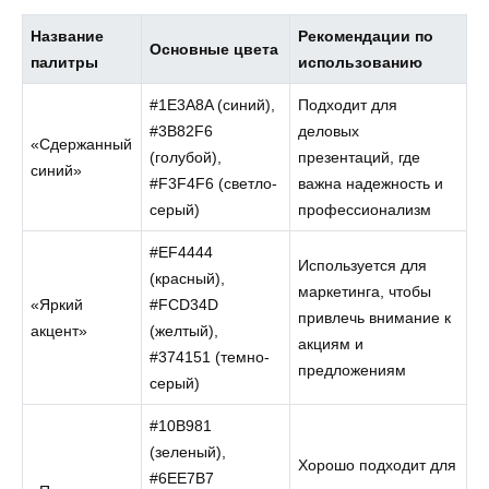
Название
Рекомендации по
Основные цвета
палитры
использованию
#1E3A8A (синий),
Подходит для
#3B82F6
деловых
«Сдержанный
(голубой),
презентаций, где
синий»
#F3F4F6 (светло-
важна надежность и
серый)
профессионализм
#EF4444
Используется для
(красный),
маркетинга, чтобы
«Яркий
#FCD34D
привлечь внимание к
акцент»
(желтый),
акциям и
#374151 (темно-
предложениям
серый)
#10B981
(зеленый),
Хорошо подходит для
#6EE7B7