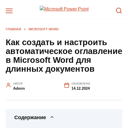
Перейти
к
содержанию
ГЛАВНАЯ
»
MICROSOFT WORD
Как создать и настроить
автоматическое оглавление
в Microsoft Word для
длинных документов
АВТОР
ОБНОВЛЕНО
Admin
14.12.2024
Содержание