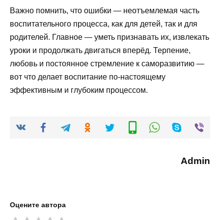
Важно помнить, что ошибки — неотъемлемая часть
воспитательного процесса, как для детей, так и для
родителей. Главное — уметь признавать их, извлекать
уроки и продолжать двигаться вперёд. Терпение,
любовь и постоянное стремление к саморазвитию —
вот что делает воспитание по-настоящему
эффективным и глубоким процессом.
Admin
Оцените автора