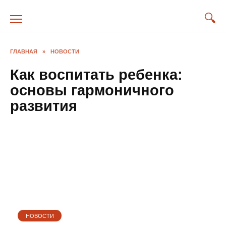
Перейти
к
содержанию
ГЛАВНАЯ
»
НОВОСТИ
Как воспитать ребенка:
основы гармоничного
развития
НОВОСТИ