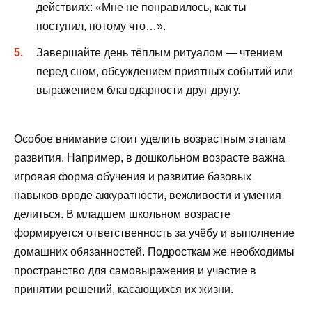
действиях: «Мне не понравилось, как ты
поступил, потому что…».
Завершайте день тёплым ритуалом — чтением
перед сном, обсуждением приятных событий или
выражением благодарности друг другу.
Особое внимание стоит уделить возрастным этапам
развития. Например, в дошкольном возрасте важна
игровая форма обучения и развитие базовых
навыков вроде аккуратности, вежливости и умения
делиться. В младшем школьном возрасте
формируется ответственность за учёбу и выполнение
домашних обязанностей. Подросткам же необходимы
пространство для самовыражения и участие в
принятии решений, касающихся их жизни.