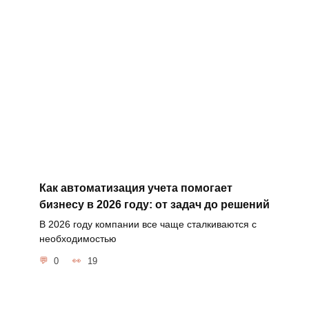
Как автоматизация учета помогает
бизнесу в 2026 году: от задач до решений
В 2026 году компании все чаще сталкиваются с
необходимостью
0
19