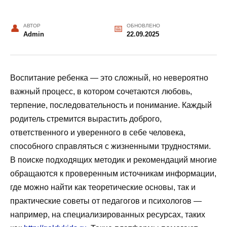
АВТОР
ОБНОВЛЕНО
Admin
22.09.2025
Воспитание ребенка — это сложный, но невероятно
важный процесс, в котором сочетаются любовь,
терпение, последовательность и понимание. Каждый
родитель стремится вырастить доброго,
ответственного и уверенного в себе человека,
способного справляться с жизненными трудностями.
В поиске подходящих методик и рекомендаций многие
обращаются к проверенным источникам информации,
где можно найти как теоретические основы, так и
практические советы от педагогов и психологов —
например, на специализированных ресурсах, таких