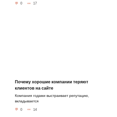
0
17
Почему хорошие компании теряют
клиентов на сайте
Компания годами выстраивает репутацию,
вкладывается
0
14