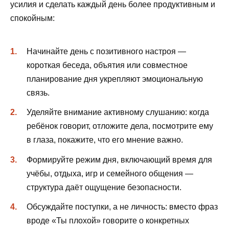
усилия и сделать каждый день более продуктивным и
спокойным:
Начинайте день с позитивного настроя —
короткая беседа, объятия или совместное
планирование дня укрепляют эмоциональную
связь.
Уделяйте внимание активному слушанию: когда
ребёнок говорит, отложите дела, посмотрите ему
в глаза, покажите, что его мнение важно.
Формируйте режим дня, включающий время для
учёбы, отдыха, игр и семейного общения —
структура даёт ощущение безопасности.
Обсуждайте поступки, а не личность: вместо фраз
вроде «Ты плохой» говорите о конкретных